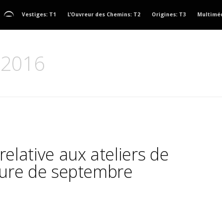
Vestiges: T1
L’Ouvreur des Chemins: T2
Origines: T3
Multimé
, 2016
relative aux ateliers de
iture de septembre