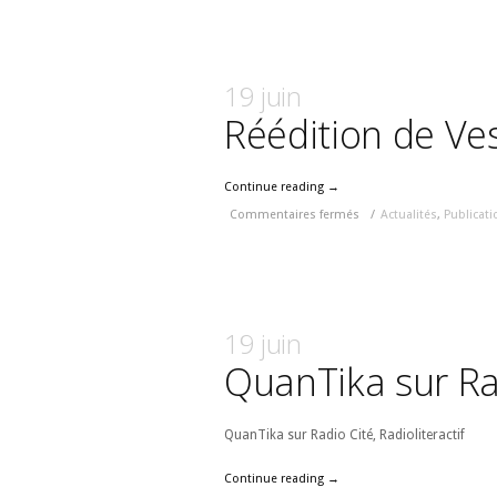
19 juin
Réédition de Ves
Continue reading →
Commentaires fermés
/
Actualités
,
Publicati
19 juin
QuanTika sur Ra
QuanTika sur Radio Cité, Radioliteractif
Continue reading →