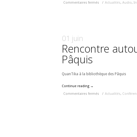
Commentaires fermés
/
Actualités
,
Audio
,
In
01 juin
Rencontre autou
Pâquis
QuanTika à la bibliothèque des Pâquis
Continue reading →
Commentaires fermés
/
Actualités
,
Conféren