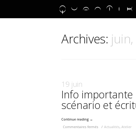
Archives:
juin
19 juin
Info importante 
scénario et écr
Continue reading →
Commentaires fermés
/
Actualités
,
Atelier