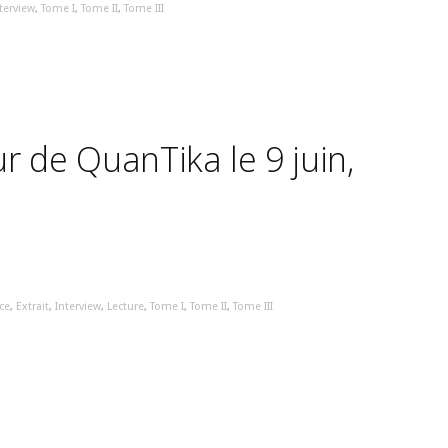
terview
,
Tome I
,
Tome II
,
Tome III
r de QuanTika le 9 juin,
ce
,
Extrait
,
Interview
,
Lecture
,
Tome I
,
Tome II
,
Tome III