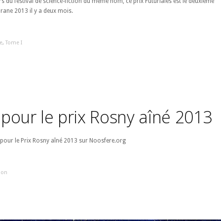
rs du festival de science-fiction du même nom, ce prix Futuriales est le deuxième
rane 2013 il y a deux mois.
e
,
Tome I
e pour le prix Rosny aîné 2013
 pour le Prix Rosny aîné 2013 sur Noosfere.org
ion