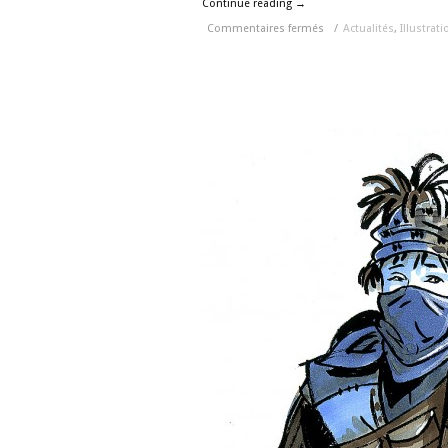
Continue reading →
Commentaires fermés
/
Actualités
,
Illustrati