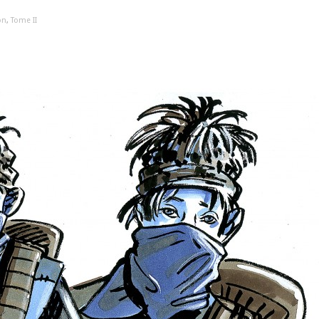
on
,
Tome II