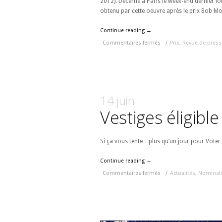
2012). Décerné à Paris le week-end dernier lo
obtenu par cette oeuvre après le prix Bob Mo
Continue reading →
Commentaires fermés
/
Prix
,
Revue de press
14 juin
Vestiges éligibl
Si ça vous tente…plus qu’un jour pour Voter
Continue reading →
Commentaires fermés
/
Actualités
,
Nominat