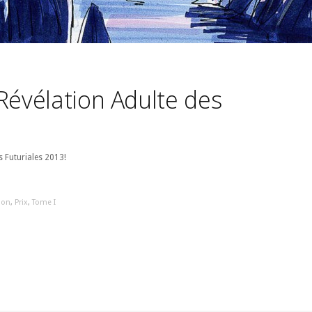
Révélation Adulte des
s Futuriales 2013!
ion
,
Prix
,
Tome I