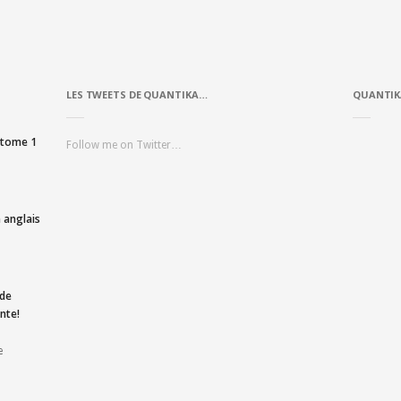
LES TWEETS DE QUANTIKA…
QUANTIK
, tome 1
Follow me on Twitter…
 anglais
 de
nte!
e