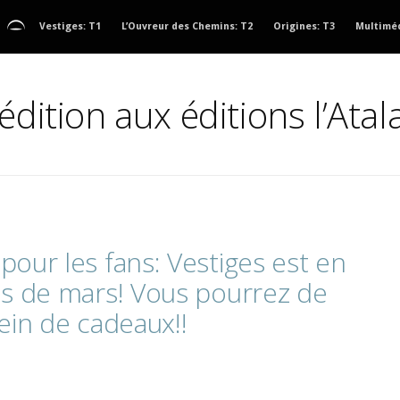
Vestiges: T1
L’Ouvreur des Chemins: T2
Origines: T3
Multimé
édition aux éditions l’Atal
e
pour
les
fans:
Vestiges
est
en
is
de
mars!
Vous
pourrez
de
lein
de
cadeaux!!