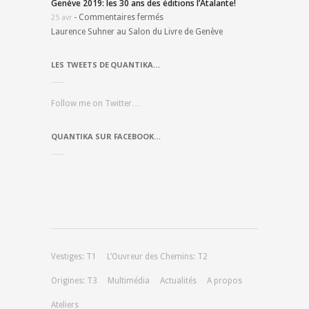
Genève 2019: les 30 ans des éditions l’Atalante!
-
Commentaires fermés
25 avr
Laurence Suhner au Salon du Livre de Genève
LES TWEETS DE QUANTIKA…
Follow me on Twitter…
QUANTIKA SUR FACEBOOK…
Vestiges: T1
L’Ouvreur des Chemins: T2
Origines: T3
Multimédia
Actualités
A propos
Ateliers