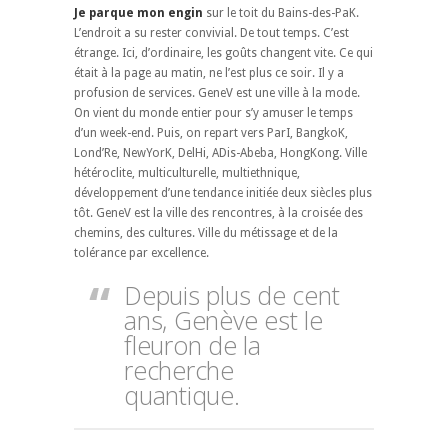
Je parque mon engin
sur le toit du Bains-des-PaK.
L’endroit a su rester convivial. De tout temps. C’est
étrange. Ici, d’ordinaire, les goûts changent vite. Ce qui
était à la page au matin, ne l’est plus ce soir. Il y a
profusion de services. GeneV est une ville à la mode.
On vient du monde entier pour s’y amuser le temps
d’un week-end. Puis, on repart vers ParI, BangkoK,
Lond’Re, NewYorK, DelHi, ADis-Abeba, HongKong. Ville
hétéroclite, multiculturelle, multiethnique,
développement d’une tendance initiée deux siècles plus
tôt. GeneV est la ville des rencontres, à la croisée des
chemins, des cultures. Ville du métissage et de la
tolérance par excellence.
Depuis plus de cent
ans, Genève est le
fleuron de la
recherche
quantique.