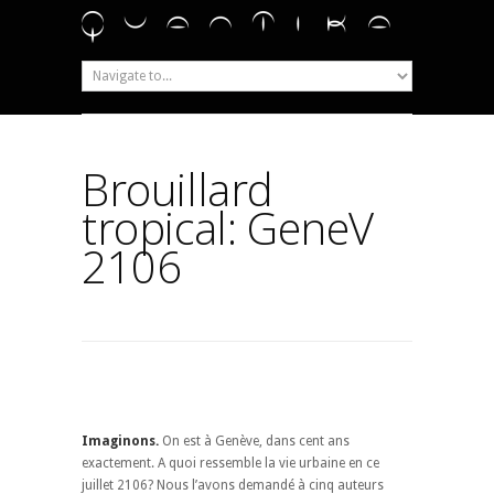
Brouillard
tropical: GeneV
2106
Imaginons.
On est à Genève, dans cent ans
exactement. A quoi ressemble la vie urbaine en ce
juillet 2106? Nous l’avons demandé à cinq auteurs