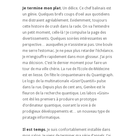
Je termine mon plat.
Un délice. Ce chef balinais est
un génie. Quelques brefs coups d’oeil aux quotidiens
me distraient agréablement. Evidemment, toujours
cette histoire de crash dans la rade. On va l’entendre
un petit moment, celle-là ! Je compulse la page des
divertissements. Quelques soirées intéressantes en
perspective… auxquelles je n’assisterai pas. Une boule
me serre l’estomac. Je ne peux plus retarder l’échéance.
Je m’engouffre rapidement dans mon glisseur. J’ai pris
ma décision. C’est le dernier moment pour faire un
tour de ma ville chérie. La rue de l’Ecole-de-Médecine
est en liesse. On fête le cinquantenaire du Quantigraph.
Le logo de la multinationale «Gisin’QuantiX» pulse
dans la rue. Depuis plus de cent ans, Genève est le
fleuron de la recherche quantique. Les labos «Gisin»
ont été les premiers à produire un prototype
d’ordinateur quantique, ouvrant la voie à de
prodigieux développements et… un nouveau type de
piratage informatique.
Il est temps.
Je suis confortablement installée dans
mon salon. Je viens de terminer ma série d’appels. J’ai