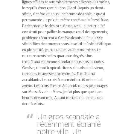
lignes effilées et aux miroitements célestes. Du moins,
lorsqu’ils émergent du brouillard. Depuis un demi-
siècle, Genève vit sous une brume de chaleur quasi
permanente. Le prix du mètre carré sur la PresK frise
l’indécence. Je le déplore. Ce nouveau quartier a été
construit pour pallier le manque cruel de logements,
problème récurrent à Genève depuis la fin du XXe
siècle. Rien de nouveau sous le soleil… Soleil d’Afrique
en pleine cité. Je jette un oeil au thermomètre. Le
mercure avoisine les quarante degrés. Une
température devenue standard sous nos latitudes.
Genève, climat tropical. Hivers chauds et pluvieux,
tornades et averses torrentielles. Eté: chaleur
accablante. Les croisières en AntarctiK ont un bel
avenir. Les croisières en AntarctiK ou les pèlerinages
sur Mars. A voir… Mars. Je n’ai plus que quelques
heures devant moi. Autant me taper la cloche une
dernière fois.
Un gros scandale a
récemment ébranlé
notre ville. Un