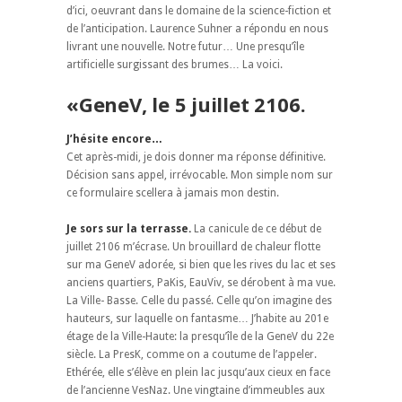
d’ici, oeuvrant dans le domaine de la science-fiction et
de l’anticipation. Laurence Suhner a répondu en nous
livrant une nouvelle. Notre futur… Une presqu’île
artificielle surgissant des brumes… La voici.
«GeneV, le 5 juillet 2106.
J’hésite encore…
Cet après-midi, je dois donner ma réponse définitive.
Décision sans appel, irrévocable. Mon simple nom sur
ce formulaire scellera à jamais mon destin.
Je sors sur la terrasse.
La canicule de ce début de
juillet 2106 m’écrase. Un brouillard de chaleur flotte
sur ma GeneV adorée, si bien que les rives du lac et ses
anciens quartiers, PaKis, EauViv, se dérobent à ma vue.
La Ville- Basse. Celle du passé. Celle qu’on imagine des
hauteurs, sur laquelle on fantasme… J’habite au 201e
étage de la Ville-Haute: la presqu’île de la GeneV du 22e
siècle. La PresK, comme on a coutume de l’appeler.
Ethérée, elle s’élève en plein lac jusqu’aux cieux en face
de l’ancienne VesNaz. Une vingtaine d’immeubles aux