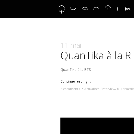
11 mai
QuanTika à la R
QuanTika à la RTS
Continue reading →
2 comments
/
Actualités
,
Interview
,
Multimédi