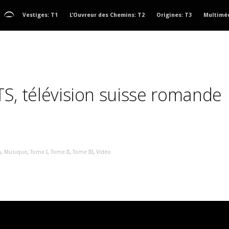
Vestiges: T1
L’Ouvreur des Chemins: T2
Origines: T3
Multimé
TS, télévision suisse romande
a
,
Musique
,
Tome I
,
Tome II
,
Tome III
,
Vidéo