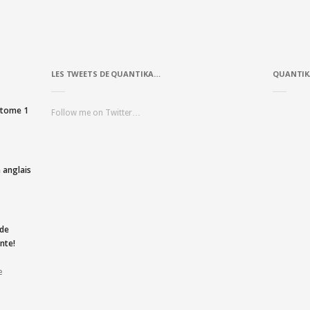
LES TWEETS DE QUANTIKA…
QUANTIK
, tome 1
Follow me on Twitter…
 anglais
 de
nte!
e