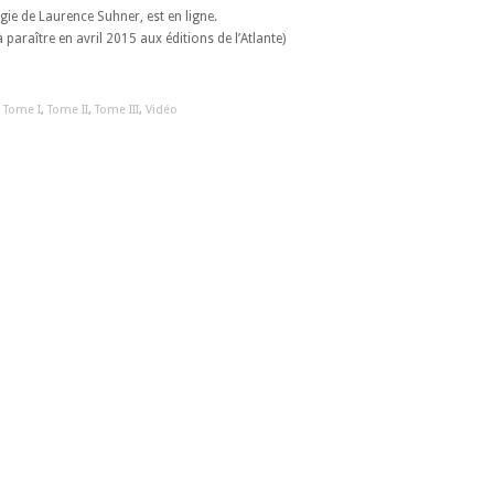
gie de Laurence Suhner, est en ligne.
 paraître en avril 2015 aux éditions de l’Atlante)
,
Tome I
,
Tome II
,
Tome III
,
Vidéo