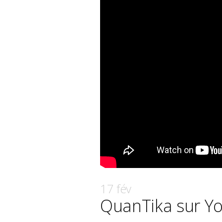
17 fév
QuanTika sur Y