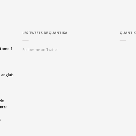
LES TWEETS DE QUANTIKA…
QUANTIK
, tome 1
Follow me on Twitter…
 anglais
 de
nte!
e