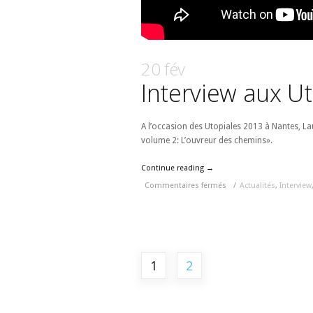
20 fév
Interview aux U
A l’occasion des Utopiales 2013 à Nantes, L
volume 2: L’ouvreur des chemins».
Continue reading →
Commentaires fermés
/
Actualités
,
Interview
1
2