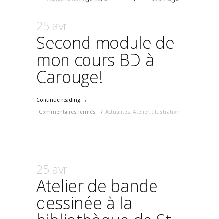
25 avr
Second module de
mon cours BD à
Carouge!
Continue reading →
Commentaires fermés
/
Actualités
,
Atelier
,
Illustration
25 avr
Atelier de bande
dessinée à la