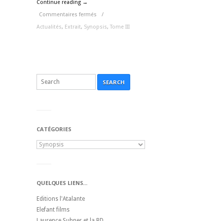
Continue reading →
Commentaires fermés
/
Actualités
,
Extrait
,
Synopsis
,
Tome III
SEARCH
CATÉGORIES
QUELQUES LIENS...
Editions l'Atalante
Elefant films
Laurence Suhner et la BD