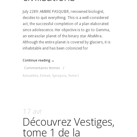
July 2289: AMBRE PASQUIER, renowned biologist,
decides to quit everything. This is a well-considered
act, the successful completion of a plan elaborated
since adolescence. Her objective is to go to Gemma,
an extrasolar planet of the binary star AltaMira.
Although the entire planet is covered by glaciers, it is
inhabitable and has been colonized for
Continue reading →
Commentaires fermés
/
Actualités
,
Extrait
,
Synopsis
,
Tome I
17 avr
Découvrez Vestiges,
tome 1 de la